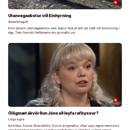
arrow_forward
Utanvegaakstur við Einhyrning
Samfélagið
Einn ljótasti utanvegaakstur sem sögiur fara af átti sér stað við Einhyrning í
dag. Tveir franskir ferðamenn eru grunaðir um …
arrow_forward
Ólögmæt ákvörðun Jóns að leyfa rafbyssur?
Lögregla
Þórhildur Sunna Ævarsdóttir, fyrrum þingmaður, rifjar upp vegna mannsins