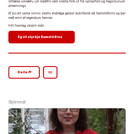
róttæka umræðu um málefni sem snerta fólk út frá sjónarhóli og hagsmunum
almennings.
Ef þú ert sama sinnis skaltu endilega gerast áskrifandi að Samstöðinni og þar
með einn af eigendum hennar.
Þitt framlag skiptir máli.
arrow_forward
Ég vil styrkja Samstöðina
google_plus_reshare
link
Deila
Stjórnmál