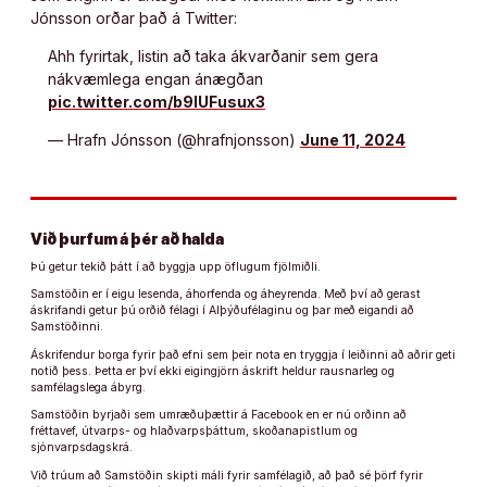
Jónsson orðar það á Twitter:
Ahh fyrirtak, listin að taka ákvarðanir sem gera
nákvæmlega engan ánægðan
pic.twitter.com/b9IUFusux3
— Hrafn Jónsson (@hrafnjonsson)
June 11, 2024
Við þurfum á þér að halda
Þú getur tekið þátt í að byggja upp öflugum fjölmiðli.
Samstöðin er í eigu lesenda, áhorfenda og áheyrenda. Með því að gerast
áskrifandi getur þú orðið félagi í Alþýðufélaginu og þar með eigandi að
Samstöðinni.
Áskrifendur borga fyrir það efni sem þeir nota en tryggja í leiðinni að aðrir geti
notið þess. Þetta er því ekki eigingjörn áskrift heldur rausnarleg og
samfélagslega ábyrg.
Samstöðin byrjaði sem umræðuþættir á Facebook en er nú orðinn að
fréttavef, útvarps- og hlaðvarpsþáttum, skoðanapistlum og
sjónvarpsdagskrá.
Við trúum að Samstöðin skipti máli fyrir samfélagið, að það sé þörf fyrir