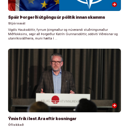
arrow_forward
Spáir Þorgerði útgöngu úr pólitík innan skamms
Stjórnmál
Vigdís Hauksdóttir, fyrrum þingmaður og núverandi stuðningsmaður
Miðflokksins, segir að Þorgerður Katrín Gunnarsdóttir, oddviti Viðreisnar og
utanríkisráðherra, muni hætta í …
arrow_forward
Ýmis frík í lest Ara eftir kosningar
Óflokkað