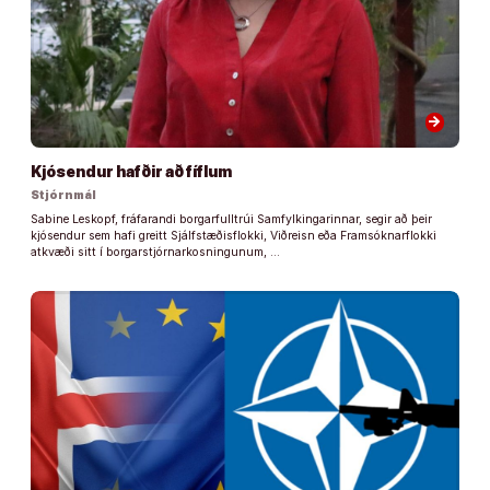
arrow_forward
Kjósendur hafðir að fíflum
Stjórnmál
Sabine Leskopf, fráfarandi borgarfulltrúi Samfylkingarinnar, segir að þeir
kjósendur sem hafi greitt Sjálfstæðisflokki, Viðreisn eða Framsóknarflokki
atkvæði sitt í borgarstjórnarkosningunum, …