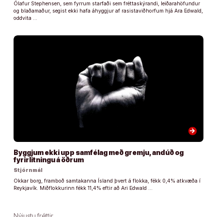
Ólafur Stephensen, sem fyrrum starfaði sem fréttaskýrandi, leiðarahöfundur
og blaðamaður, segist ekki hafa áhyggjur af rasistaviðhorfum hjá Ara Edwald,
oddvita …
arrow_forward
Byggjum ekki upp samfélag með gremju, andúð og
fyrirlitningu á öðrum
Stjórnmál
Okkar borg, framboð samtakanna Ísland þvert á flokka, fékk 0,4% atkvæða í
Reykjavík. Miðflokkurinn fékk 11,4% eftir að Ari Edwald …
Nýjustu fréttir