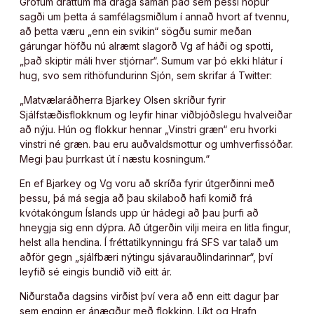
Grófum dráttum má draga saman það sem þessi hópur
sagði um þetta á samfélagsmiðlum í annað hvort af tvennu,
að þetta væru „enn ein svikin“ sögðu sumir meðan
gárungar höfðu nú alræmt slagorð Vg af háði og spotti,
„það skiptir máli hver stjórnar“. Sumum var þó ekki hlátur í
hug, svo sem rithöfundurinn Sjón, sem skrifar á Twitter:
„Matvælaráðherra Bjarkey Olsen skríður fyrir
Sjálfstæðisflokknum og leyfir hinar viðbjóðslegu hvalveiðar
að nýju. Hún og flokkur hennar „Vinstri græn“ eru hvorki
vinstri né græn. Þau eru auðvaldsmottur og umhverfissóðar.
Megi þau þurrkast út í næstu kosningum.“
En ef Bjarkey og Vg voru að skríða fyrir útgerðinni með
þessu, þá má segja að þau skilaboð hafi komið frá
kvótakóngum Íslands upp úr hádegi að þau þurfi að
hneygja sig enn dýpra. Að útgerðin vilji meira en litla fingur,
helst alla hendina. Í fréttatilkynningu frá SFS var talað um
aðför gegn „sjálfbæri nýtingu sjávarauðlindarinnar“, því
leyfið sé eingis bundið við eitt ár.
Niðurstaða dagsins virðist því vera að enn eitt dagur þar
sem enginn er ánægður með flokkinn. Líkt og Hrafn