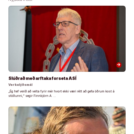
arrow_forward
Slúðrað með arftaka forseta ASÍ
Verkalýðsmál
„Ég hef verið að velta fyrir mér hvort ekki væri rétt að gefa öðrum kost á
stöðunni,“ segir Finnbjörn A. …