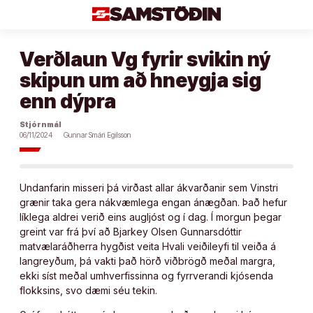
Áfram
að
efni
Verðlaun Vg fyrir svikin ný
skipun um að hneygja sig
enn dýpra
Stjórnmál
06/11/2024
Gunnar Smári Egilsson
Undanfarin misseri þá virðast allar ákvarðanir sem Vinstri
grænir taka gera nákvæmlega engan ánægðan. Það hefur
líklega aldrei verið eins augljóst og í dag. Í morgun þegar
greint var frá því að Bjarkey Olsen Gunnarsdóttir
matvælaráðherra hygðist veita Hvali veiðileyfi til veiða á
langreyðum, þá vakti það hörð viðbrögð meðal margra,
ekki síst meðal umhverfissinna og fyrrverandi kjósenda
flokksins, svo dæmi séu tekin.