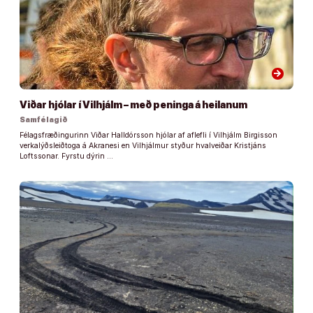
arrow_forward
Viðar hjólar í Vilhjálm – með peninga á heilanum
Samfélagið
Félagsfræðingurinn Viðar Halldórsson hjólar af aflefli í Vilhjálm Birgisson
verkalýðsleiðtoga á Akranesi en Vilhjálmur styður hvalveiðar Kristjáns
Loftssonar. Fyrstu dýrin …