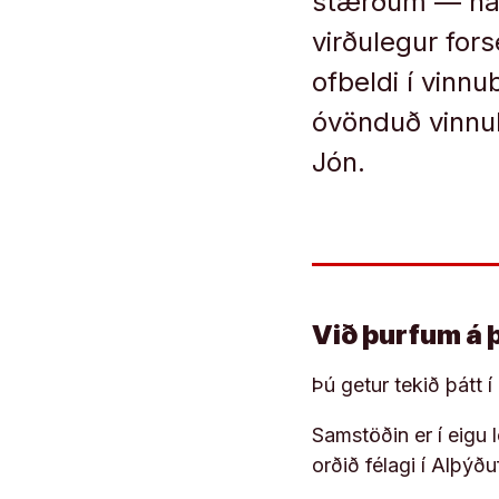
stærðum — hafn
virðulegur fors
ofbeldi í vinn
óvönduð vinnu
Jón.
Við þurfum á 
Þú getur tekið þátt 
Samstöðin er í eigu
orðið félagi í Alþýð