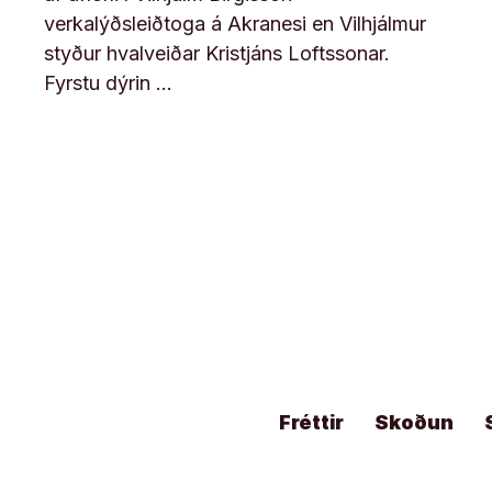
verkalýðsleiðtoga á Akranesi en Vilhjálmur
styður hvalveiðar Kristjáns Loftssonar.
Fyrstu dýrin …
Fréttir
Skoðun