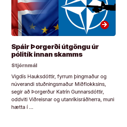
arrow_forward
Spáir Þorgerði útgöngu úr
pólitík innan skamms
Stjórnmál
Vigdís Hauksdóttir, fyrrum þingmaður og
núverandi stuðningsmaður Miðflokksins,
segir að Þorgerður Katrín Gunnarsdóttir,
oddviti Viðreisnar og utanríkisráðherra, muni
hætta í …