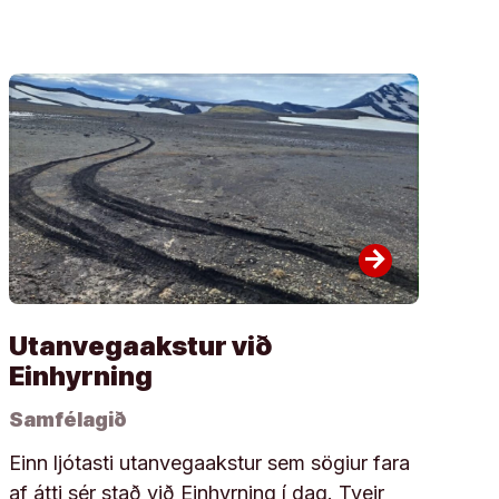
arrow_forward
Utanvegaakstur við
Einhyrning
Samfélagið
Einn ljótasti utanvegaakstur sem sögiur fara
af átti sér stað við Einhyrning í dag. Tveir