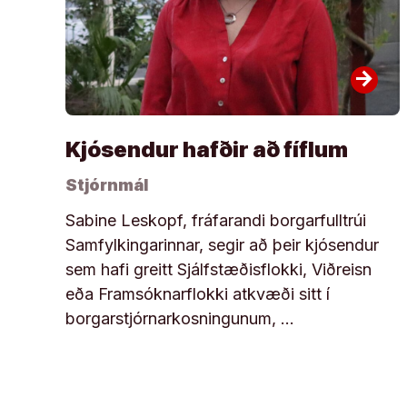
arrow_forward
Kjósendur hafðir að fíflum
Stjórnmál
Sabine Leskopf, fráfarandi borgarfulltrúi
Samfylkingarinnar, segir að þeir kjósendur
sem hafi greitt Sjálfstæðisflokki, Viðreisn
eða Framsóknarflokki atkvæði sitt í
borgarstjórnarkosningunum, …