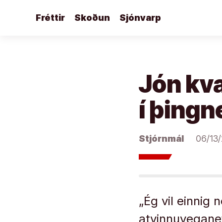
Áfram
Fréttir
Skoðun
Sjónvarp
að
efni
Jón kva
í þingn
Stjórnmál
06/13
„Ég vil einnig 
atvinnuveganef