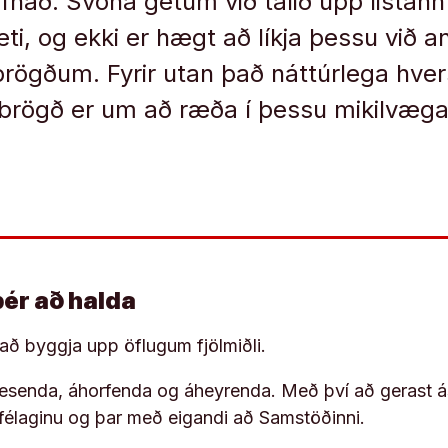
að. Svona getum við talið upp listann
eti, og ekki er hægt að líkja þessu við a
ubrögðum. Fyrir utan það náttúrlega hve
brögð er um að ræða í þessu mikilvæga 
þér að halda
í að byggja upp öflugum fjölmiðli.
 lesenda, áhorfenda og áheyrenda. Með því að gerast á
ufélaginu og þar með eigandi að Samstöðinni.