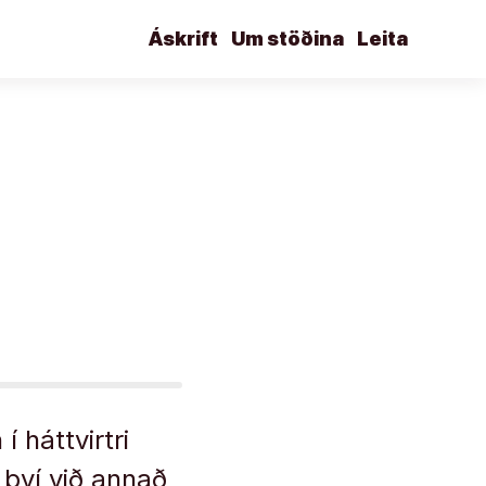
Áskrift
Um stöðina
Leita
í háttvirtri
 því við annað