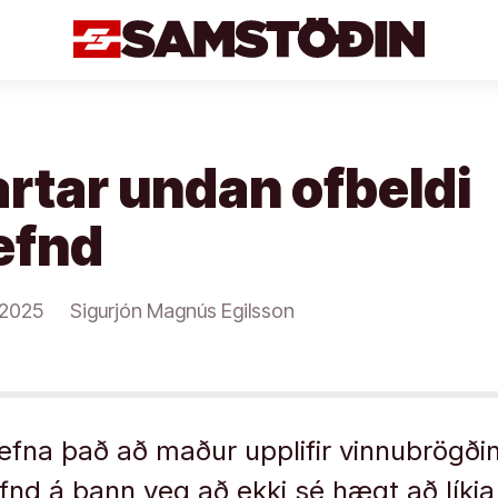
rtar undan ofbeldi
efnd
/2025
Sigurjón Magnús Egilsson
nefna það að maður upplifir vinnubrögðin 
nd á þann veg að ekki sé hægt að líkja