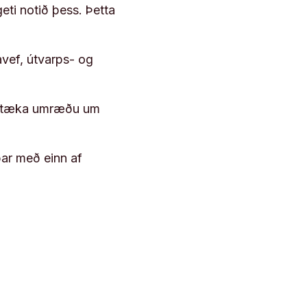
geti notið þess. Þetta
vef, útvarps- og
 róttæka umræðu um
þar með einn af