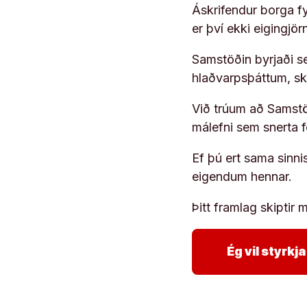
Áskrifendur borga fyr
er því ekki eigingjö
Samstöðin byrjaði s
hlaðvarpsþáttum, s
Við trúum að Samstöð
málefni sem snerta 
Ef þú ert sama sinni
eigendum hennar.
Þitt framlag skiptir m
Ég vil styrk