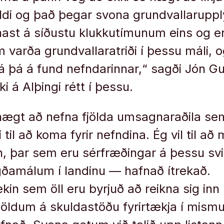
eldi og það þegar svona grundvallaruppl
ast á síðustu klukkutímunum eins og e
 varða grundvallaratriði í þessu máli, o
á þá á fund nefndarinnar,“ sagði Jón 
ki á Alþingi rétt í þessu.
hægt að nefna fjölda umsagnaraðila se
 til að koma fyrir nefndina. Ég vil til a
 þar sem eru sérfræðingar á þessu svi
ðamálum í landinu — hafnað ítrekað.
kin sem öll eru byrjuð að reikna sig inn í
öldum á skuldastöðu fyrirtækja í mism