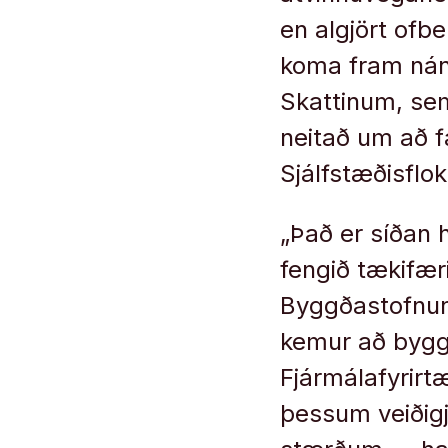
en algjört ofb
koma fram nán
Skattinum, sem
neitað um að f
Sjálfstæðisflok
„Það er síðan 
fengið tækifæri
Byggðastofnun,
kemur að bygg
Fjármálafyrirtæ
þessum veiðigj