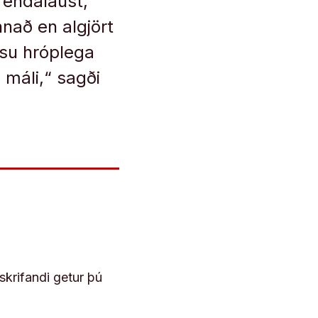
 endalaust,
nnað en algjört
rsu hróplega
máli,“ sagði
skrifandi getur þú