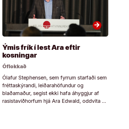
arrow_forward
Ýmis frík í lest Ara eftir
kosningar
Óflokkað
Ólafur Stephensen, sem fyrrum starfaði sem
fréttaskýrandi, leiðarahöfundur og
blaðamaður, segist ekki hafa áhyggjur af
rasistaviðhorfum hjá Ara Edwald, oddvita …