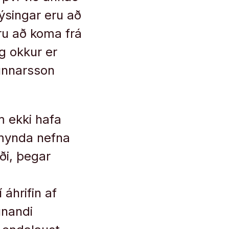
ýsingar eru að
ru að koma frá
g okkur er
Gunnarsson
m ekki hafa
ð mynda nefna
ði, þegar
 áhrifin af
unandi