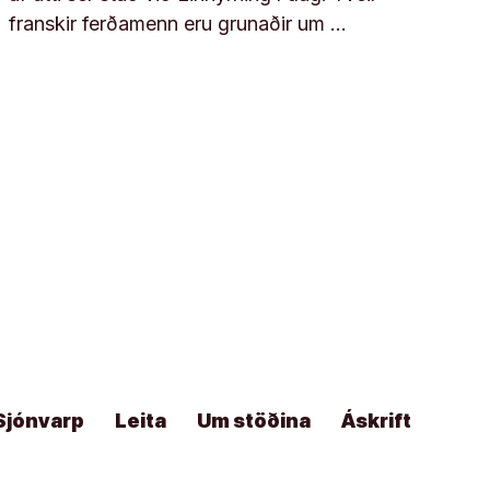
franskir ferðamenn eru grunaðir um …
Sjónvarp
Leita
Um stöðina
Áskrift