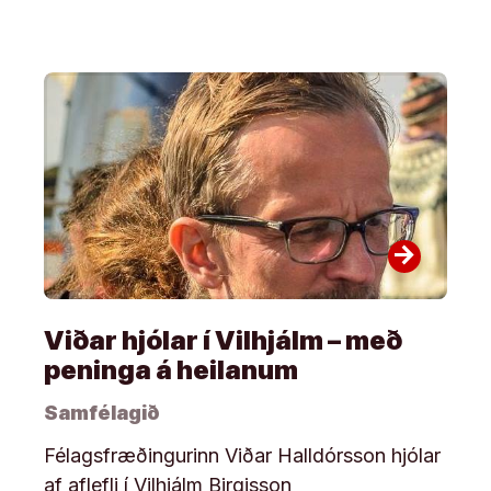
arrow_forward
Viðar hjólar í Vilhjálm – með
peninga á heilanum
Samfélagið
Félagsfræðingurinn Viðar Halldórsson hjólar
af aflefli í Vilhjálm Birgisson