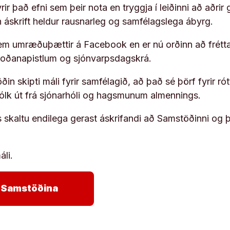
ir það efni sem þeir nota en tryggja í leiðinni að aðrir 
rn áskrift heldur rausnarleg og samfélagslega ábyrg.
em umræðuþættir á Facebook en er nú orðinn að frétta
koðanapistlum og sjónvarpsdagskrá.
in skipti máli fyrir samfélagið, að það sé þörf fyrir
fólk út frá sjónarhóli og hagsmunum almennings.
s skaltu endilega gerast áskrifandi að Samstöðinni og 
áli.
arrow_forward
ja Samstöðina