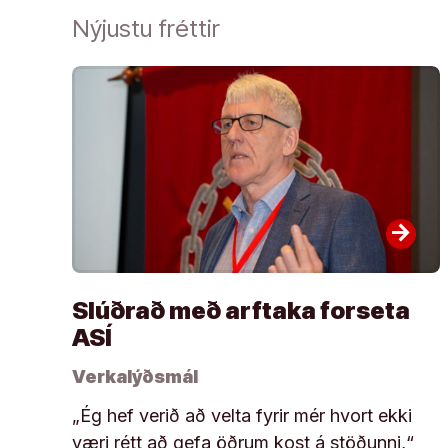
Nýjustu fréttir
arrow_forward
Slúðrað með arftaka forseta
ASÍ
Verkalýðsmál
„Ég hef verið að velta fyrir mér hvort ekki
væri rétt að gefa öðrum kost á stöðunni,“