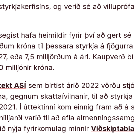
styrkjakerfisins, og verið sé að villupró
gist hafa heimildir fyrir því að gert sé 
rðum króna til þessara styrkja á fjögurra
27, eða 7,5 milljörðum á ári. Kaupverð b
 milljónir króna.
tekt ASÍ
sem birtist árið 2022 vörðu stj
na, gegnum skattaívilnanir, til að styrk
 2021. Í úttektinni kom einnig fram að á
lljarði varið til að efla almenningssamg
ið nýja fyrirkomulag minnir
Viðskiptabl