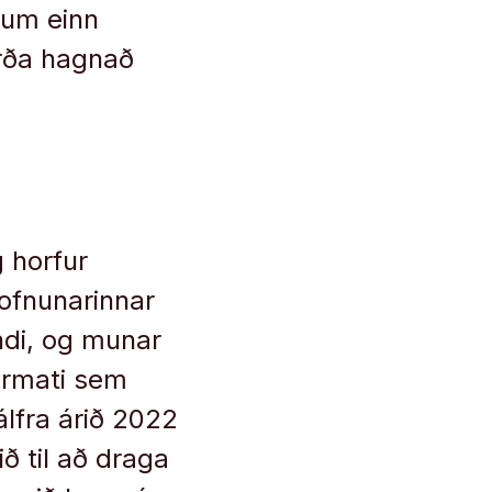
r um einn
jarða hagnað
 horfur
tofnunarinnar
ndi, og munar
ðarmati sem
álfra árið 2022
ð til að draga