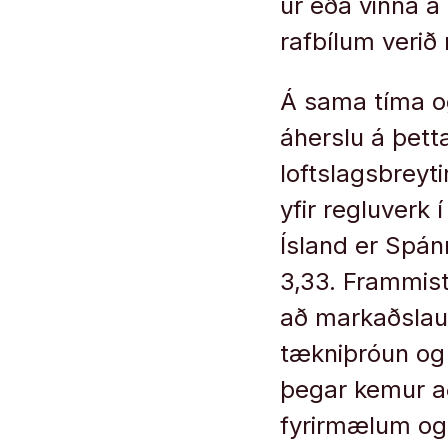
úr eða vinna á 
rafbílum verið
Á sama tíma og
áherslu á þett
loftslagsbreyt
yfir regluverk
Ísland er Spán
3,33. Frammist
að markaðslausn
tækniþróun og 
þegar kemur a
fyrirmælum og 