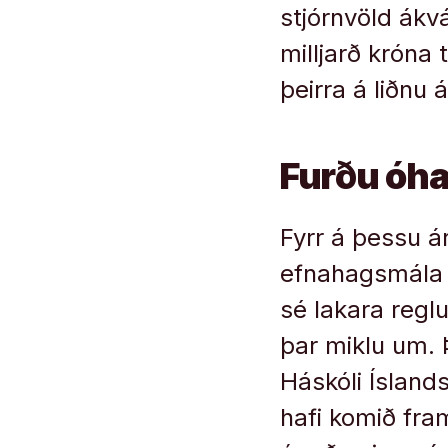
stjórnvöld ákvá
milljarð króna 
þeirra á liðnu á
Furðu óh
Fyrr á þessu á
efnahagsmála á
sé lakara regl
þar miklu um. 
Háskóli Íslands
hafi komið fra