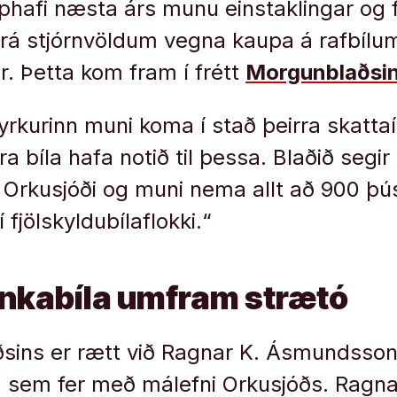
hafi næsta árs munu einstaklingar og f
frá stjórnvöldum vegna kaupa á rafbílu
ir. Þetta kom fram í frétt
Morgunblaðsi
tyrkurinn muni koma í stað þeirra skatta
a bíla hafa notið til þessa. Blaðið segir
úr Orkusjóði og muni nema allt að 900 
„í fjölskyldubílaflokki.“
inkabíla umfram strætó
aðsins er rætt við Ragnar K. Ásmundsso
 sem fer með málefni Orkusjóðs. Ragnar