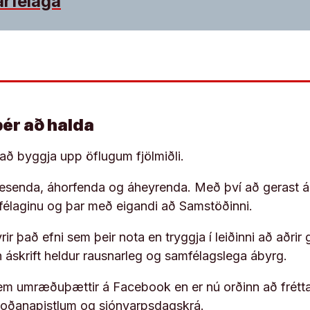
arfélaga
þér að halda
í að byggja upp öflugum fjölmiðli.
 lesenda, áhorfenda og áheyrenda. Með því að gerast á
ufélaginu og þar með eigandi að Samstöðinni.
ir það efni sem þeir nota en tryggja í leiðinni að aðrir 
rn áskrift heldur rausnarleg og samfélagslega ábyrg.
em umræðuþættir á Facebook en er nú orðinn að frétta
koðanapistlum og sjónvarpsdagskrá.