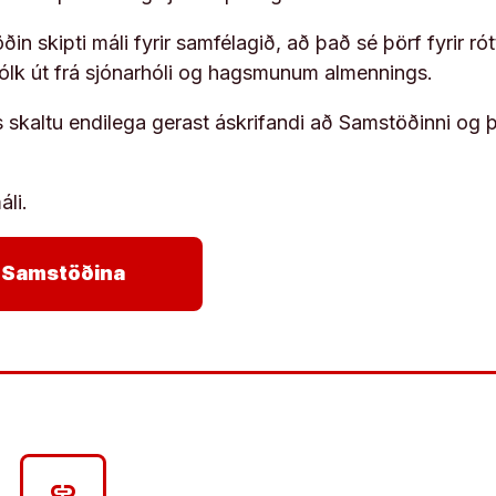
in skipti máli fyrir samfélagið, að það sé þörf fyrir
fólk út frá sjónarhóli og hagsmunum almennings.
s skaltu endilega gerast áskrifandi að Samstöðinni og 
áli.
arrow_forward
ja Samstöðina
link