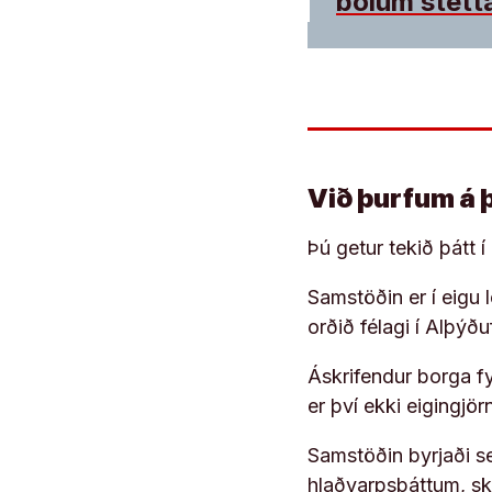
bolum stétt
Við þurfum á 
Þú getur tekið þátt 
Samstöðin er í eigu
orðið félagi í Alþýð
Áskrifendur borga fyr
er því ekki eigingjö
Samstöðin byrjaði s
hlaðvarpsþáttum, s