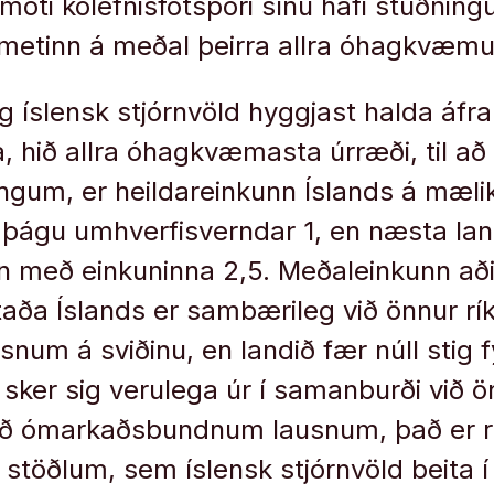
móti kolefnisfótspori sínu hafi stuðning
 metinn á meðal þeirra allra óhagkvæmu
 íslensk stjórnvöld hyggjast halda áfr
a, hið allra óhagkvæmasta úrræði, til að
ingum, er heildareinkunn Íslands á mæl
 í þágu umhverfisverndar 1, en næsta lan
n með einkuninna 2,5. Meðaleinkunn aði
aða Íslands er sambærileg við önnur rí
um á sviðinu, en landið fær núll stig fy
sker sig verulega úr í samanburði við ö
ð ómarkaðsbundnum lausnum, það er re
stöðlum, sem íslensk stjórnvöld beita 