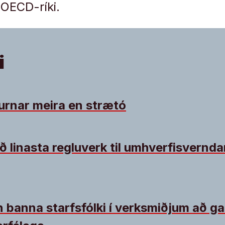
OECD-ríki.
i
lurnar meira en strætó
ð linasta regluverk til umhverfisvernda
nn banna starfsfólki í verksmiðjum að ga