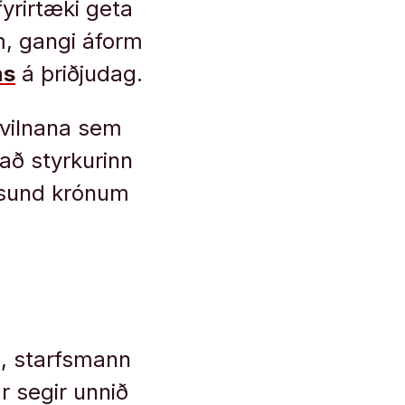
yrirtæki geta
m, gangi áform
ns
á þriðjudag.
ívilnana sem
 að styrkurinn
þúsund krónum
n, starfsmann
 segir unnið