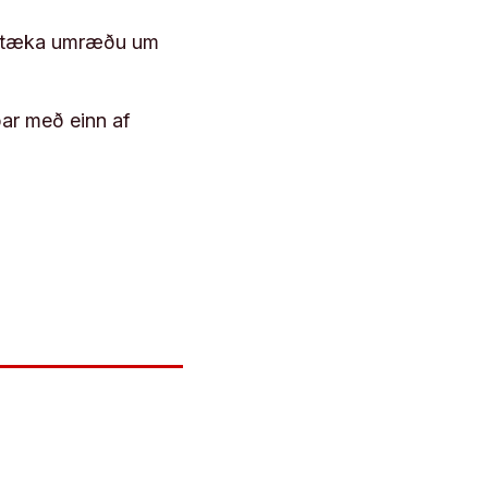
 róttæka umræðu um
þar með einn af