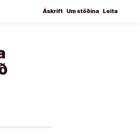
Áskrift
Um stöðina
Leita
a
að