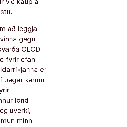
ur við kaup á
stu.
am að leggja
 vinna gegn
ikvarða OECD
d fyrir ofan
ldarríkjanna er
ki þegar kemur
rir
nnur lönd
gluverki,
í mun minni