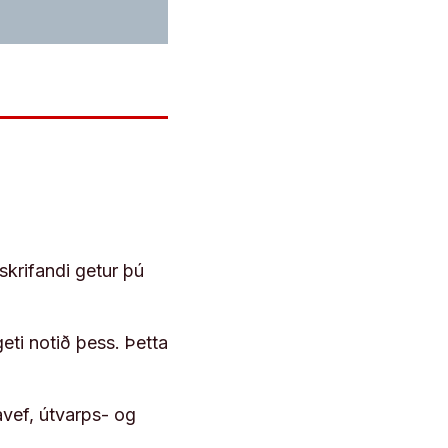
skrifandi getur þú
geti notið þess. Þetta
vef, útvarps- og