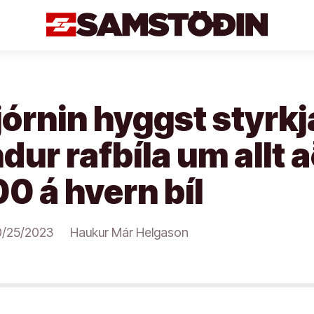
jórnin hyggst styrkj
ur rafbíla um allt 
0 á hvern bíl
0/25/2023
Haukur Már Helgason