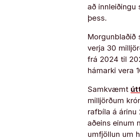
að innleiðingu 
þess.
Morgunblaðið se
verja 30 milljö
frá 2024 til 20
hámarki vera 10
Samkvæmt
út
milljörðum kró
rafbíla á árinu
aðeins einum mi
umfjöllun um h