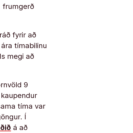
fa frumgerð
ráð fyrir að
 ára tímabilinu
íls megi að
órnvöld 9
ja kaupendur
 sama tíma var
öngur. Í
aðið
á að