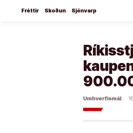
Áfram
Fréttir
Skoðun
Sjónvarp
að
efni
Ríkisst
kaupend
900.00
Umhverfismál
1