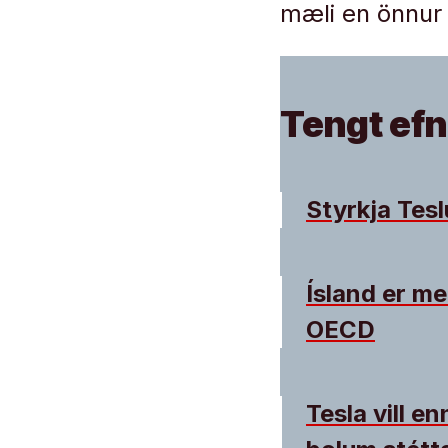
mæli en önnur 
Tengt efn
Styrkja Tes
Ísland er me
OECD
Tesla vill e