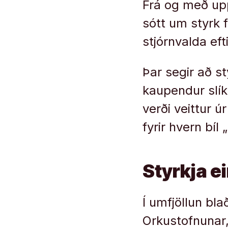
Frá og með upp
sótt um styrk 
stjórnvalda eft
Þar segir að s
kaupendur slíkr
verði veittur 
fyrir hvern bíl 
Styrkja e
Í umfjöllun bl
Orkustofnunar,