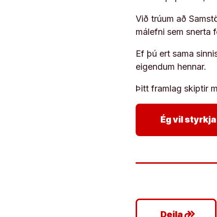
Við trúum að Samstöð
málefni sem snerta 
Ef þú ert sama sinni
eigendum hennar.
Þitt framlag skiptir m
Ég vil styrk
google_plus_reshare
Deila