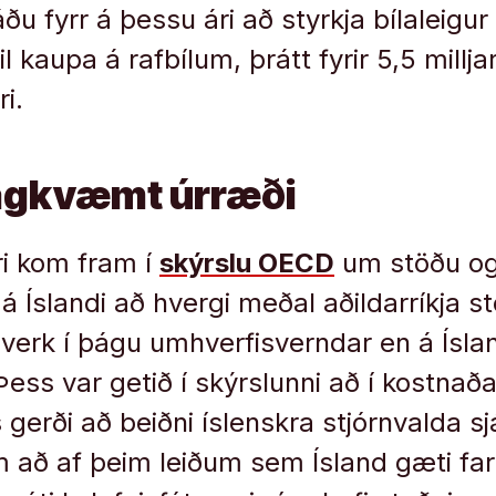
ðu fyrr á þessu ári að styrkja bílaleigu
til kaupa á rafbílum, þrátt fyrir 5,5 mill
ri.
agkvæmt úrræði
ri kom fram í
skýrslu OECD
um stöðu og
 Íslandi að hvergi meðal aðildarríkja s
uverk í þágu umhverfisverndar en á Ísla
Þess var getið í skýrslunni að í kostna
 gerði að beiðni íslenskra stjórnvalda sj
m að af þeim leiðum sem Ísland gæti fari