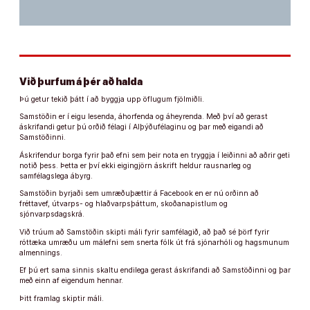
Við þurfum á þér að halda
Þú getur tekið þátt í að byggja upp öflugum fjölmiðli.
Samstöðin er í eigu lesenda, áhorfenda og áheyrenda. Með því að gerast
áskrifandi getur þú orðið félagi í Alþýðufélaginu og þar með eigandi að
Samstöðinni.
Áskrifendur borga fyrir það efni sem þeir nota en tryggja í leiðinni að aðrir geti
notið þess. Þetta er því ekki eigingjörn áskrift heldur rausnarleg og
samfélagslega ábyrg.
Samstöðin byrjaði sem umræðuþættir á Facebook en er nú orðinn að
fréttavef, útvarps- og hlaðvarpsþáttum, skoðanapistlum og
sjónvarpsdagskrá.
Við trúum að Samstöðin skipti máli fyrir samfélagið, að það sé þörf fyrir
róttæka umræðu um málefni sem snerta fólk út frá sjónarhóli og hagsmunum
almennings.
Ef þú ert sama sinnis skaltu endilega gerast áskrifandi að Samstöðinni og þar
með einn af eigendum hennar.
Þitt framlag skiptir máli.