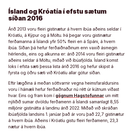
Ísland og Króatía í efstu sætum
síðan 2016
Árið 2013 voru fleiri gistinætur á hvern íbúa aðeins seldar í
Króatíu, á Kýpur og á Möltu. Þá þegar voru gistinætur
ferðamanna á Íslandi yfir 50% fleiri en á Spáni, á hvern
íbúa. Síðan þá hefur ferðaiðnaðinum enn vaxið ásmegin
hérlendis, eins og alkunna er: árið 2014 voru fleiri gistinætur
aðeins seldar á Möltu, miðað við íbúafjölda. Ísland komst
loks í efsta sæti þessa lista árið 2016 og hefur skipst á
fyrsta og öðru sæti við Króatíu allar götur síðan.
Eftir lægðina á meðan sóttvarnir vegna heimsfaraldursins
voru í hámæli hefur ferðaiðnaður nú rétt úr kútnum víðast
hvar. Eins og fram kom í
gögnum Hagstofunnar
um mitt
nýliðið sumar dvöldu ferðamenn á Íslandi samanlagt 8,55
milljónir gistinátta á landinu árið 2022. Miðað við skráðan
íbúafjölda landsins 1. janúar það ár voru það 22,7 gistinætur
á hvern íbúa. Aðeins í Króatíu gistu fleiri ferðamenn, 23,3
nætur á hvern íbúa.