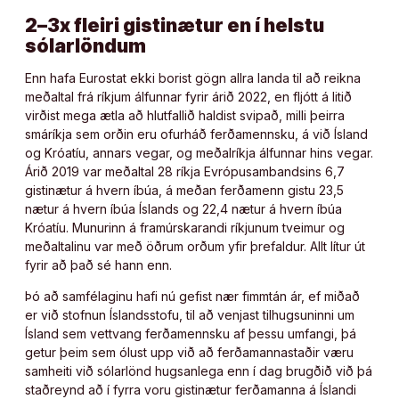
2–3x fleiri gistinætur en í helstu
sólarlöndum
Enn hafa Eurostat ekki borist gögn allra landa til að reikna
meðaltal frá ríkjum álfunnar fyrir árið 2022, en fljótt á litið
virðist mega ætla að hlutfallið haldist svipað, milli þeirra
smáríkja sem orðin eru ofurháð ferðamennsku, á við Ísland
og Króatíu, annars vegar, og meðalríkja álfunnar hins vegar.
Árið 2019 var meðaltal 28 ríkja Evrópusambandsins 6,7
gistinætur á hvern íbúa, á meðan ferðamenn gistu 23,5
nætur á hvern íbúa Íslands og 22,4 nætur á hvern íbúa
Króatíu. Munurinn á framúrskarandi ríkjunum tveimur og
meðaltalinu var með öðrum orðum yfir þrefaldur. Allt lítur út
fyrir að það sé hann enn.
Þó að samfélaginu hafi nú gefist nær fimmtán ár, ef miðað
er við stofnun Íslandsstofu, til að venjast tilhugsuninni um
Ísland sem vettvang ferðamennsku af þessu umfangi, þá
getur þeim sem ólust upp við að ferðamannastaðir væru
samheiti við sólarlönd hugsanlega enn í dag brugðið við þá
staðreynd að í fyrra voru gistinætur ferðamanna á Íslandi