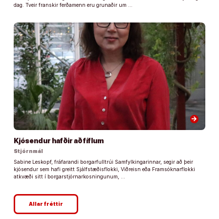
dag. Tveir franskir ferðamenn eru grunaðir um …
arrow_forward
Kjósendur hafðir að fíflum
Stjórnmál
Sabine Leskopf, fráfarandi borgarfulltrúi Samfylkingarinnar, segir að þeir
kjósendur sem hafi greitt Sjálfstæðisflokki, Viðreisn eða Framsóknarflokki
atkvæði sitt í borgarstjórnarkosningunum, …
Allar fréttir