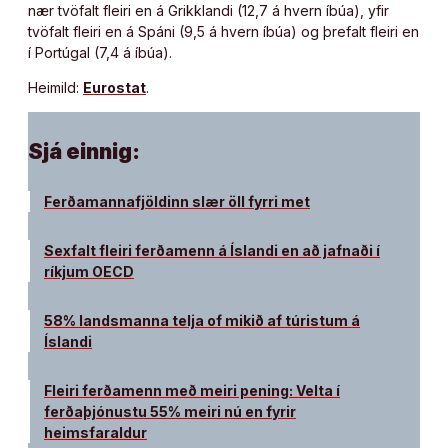
nær tvöfalt fleiri en á Grikklandi (12,7 á hvern íbúa), yfir
tvöfalt fleiri en á Spáni (9,5 á hvern íbúa) og þrefalt fleiri en
í Portúgal (7,4 á íbúa).
Heimild:
Eurostat
.
Sjá einnig:
Ferðamannafjöldinn slær öll fyrri met
Sexfalt fleiri ferðamenn á Íslandi en að jafnaði í
ríkjum OECD
58% landsmanna telja of mikið af túristum á
Íslandi
Fleiri ferðamenn með meiri pening: Velta í
ferðaþjónustu 55% meiri nú en fyrir
heimsfaraldur