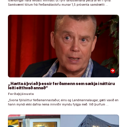
Íslendingar hafa ferðast minnast út fyrir landsteinana þetta ár en í fyrra.
Samkvæmt tölum frá Ferðamálastofu munar 1,5 prósenta samdrætti …
arrow_forward
„Hætta á því að þessir ferðamenn sem sækja í náttúru
leiti eitthvað annað“
Ferðaþjónusta
„Svona fjölsóttur ferðamannastaður, eins og Landmannalaugar, gæti vaxið en
hann myndi ekki dafna nema innviðir myndu fylgja með. Við þurfum …