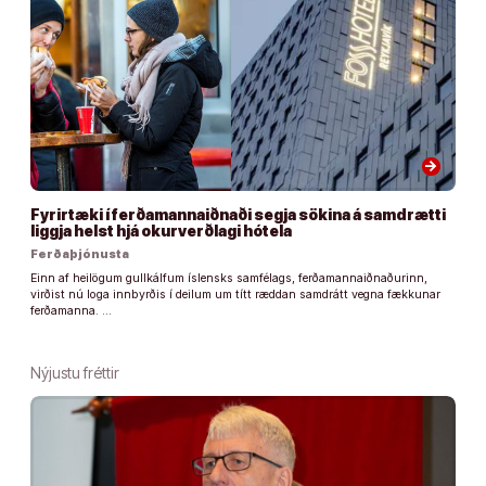
arrow_forward
Fyrirtæki í ferðamannaiðnaði segja sökina á samdrætti
liggja helst hjá okurverðlagi hótela
Ferðaþjónusta
Einn af heilögum gullkálfum íslensks samfélags, ferðamannaiðnaðurinn,
virðist nú loga innbyrðis í deilum um títt ræddan samdrátt vegna fækkunar
ferðamanna. …
Nýjustu fréttir