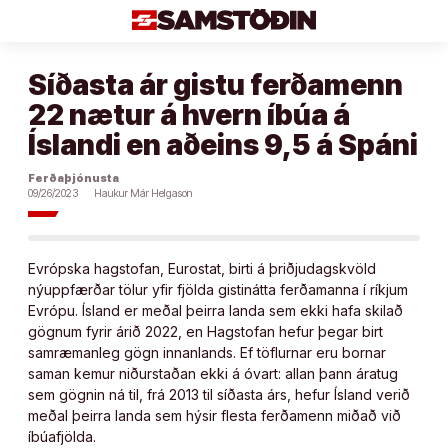
Áfram
að
efni
Síðasta ár gistu ferðamenn
22 nætur á hvern íbúa á
Íslandi en aðeins 9,5 á Spáni
Ferðaþjónusta
09/26/2023
Haukur Már Helgason
Evrópska hagstofan, Eurostat, birti á þriðjudagskvöld
nýuppfærðar tölur yfir fjölda gistinátta ferðamanna í ríkjum
Evrópu. Ísland er meðal þeirra landa sem ekki hafa skilað
gögnum fyrir árið 2022, en Hagstofan hefur þegar birt
samræmanleg gögn innanlands. Ef töflurnar eru bornar
saman kemur niðurstaðan ekki á óvart: allan þann áratug
sem gögnin ná til, frá 2013 til síðasta árs, hefur Ísland verið
meðal þeirra landa sem hýsir flesta ferðamenn miðað við
íbúafjölda.