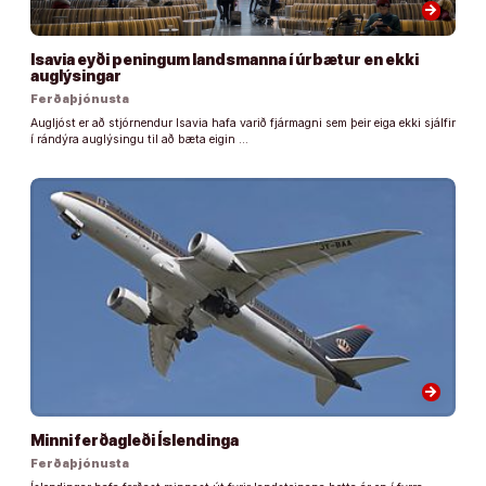
arrow_forward
Isavia eyði peningum landsmanna í úrbætur en ekki
auglýsingar
Ferðaþjónusta
Augljóst er að stjórnendur Isavia hafa varið fjármagni sem þeir eiga ekki sjálfir
í rándýra auglýsingu til að bæta eigin …
arrow_forward
Minni ferðagleði Íslendinga
Ferðaþjónusta