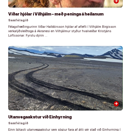
arrow_forward
Viðar hjólar í Vilhjálm – með peninga á heilanum
Samfélagið
Félagsfræðingurinn Viðar Halldórsson hjólar af aflefli í Vilhjálm Birgisson
verkalýðsleiðtoga á Akranesi en Vilhjálmur styður hvalveiðar Kristjáns
Loftssonar. Fyrstu dýrin …
arrow_forward
Utanvegaakstur við Einhyrning
Samfélagið
Einn ljótasti utanvegaakstur sem sögiur fara af átti sér stað við Einhyrning í