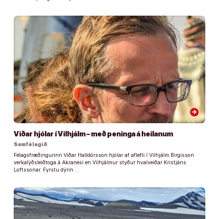
arrow_forward
Viðar hjólar í Vilhjálm – með peninga á heilanum
Samfélagið
Félagsfræðingurinn Viðar Halldórsson hjólar af aflefli í Vilhjálm Birgisson
verkalýðsleiðtoga á Akranesi en Vilhjálmur styður hvalveiðar Kristjáns
Loftssonar. Fyrstu dýrin …