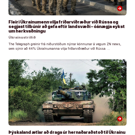
arrow_forward
Fleiri Úkraínumenn vilja friðarviðræður við Rússa og
segjast tilbúnir að gefa eftir landsvæði – óánægja eykst
um herkvaðningu
Úkraínustríðið
The Telegraph greinir frá niðurstöðum nýrrar könnunar á vegum ZN news,
sem sýnir að 44% Úkraínumanna vilja friðarviðræður við Rússa. …
arrow_forward
Þýskaland ætlar að draga úr hernaðaraðstoð til Úkraínu