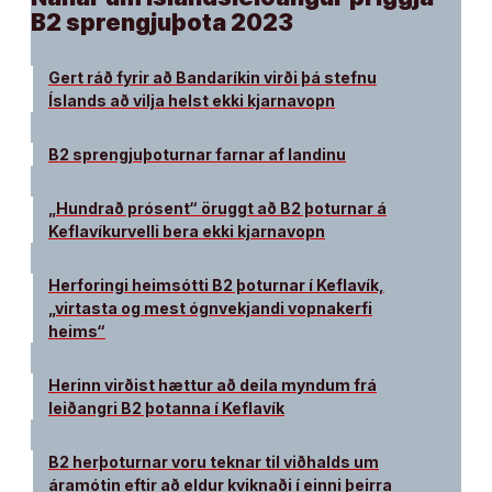
B2 sprengjuþota 2023
Gert ráð fyrir að Bandaríkin virði þá stefnu
Íslands að vilja helst ekki kjarnavopn
B2 sprengjuþoturnar farnar af landinu
„Hundrað prósent“ öruggt að B2 þoturnar á
Keflavíkurvelli bera ekki kjarnavopn
Herforingi heimsótti B2 þoturnar í Keflavík,
„virtasta og mest ógnvekjandi vopnakerfi
heims“
Herinn virðist hættur að deila myndum frá
leiðangri B2 þotanna í Keflavík
B2 herþoturnar voru teknar til viðhalds um
áramótin eftir að eldur kviknaði í einni þeirra