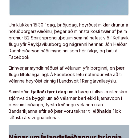
Um klukkan 15:30 í dag, þriðjudag, heyrðust miklar drunur á
höfuðborgarsvæðinu, þegar að minnsta kosti tvær af þeim
þremur B2 Spirit sprengjuþotum sem nú hafast við í Keflavík
flugu yfir Reykjavíkurborg og nágrenni hennar. Jón Heiðar
Ragnheiðarson náði myndinni sem hér fylgir, og birti á
Facebook.
Einhverjar myndir náðust af vélunum yfir borginni, en þær
flugu tiltölulega lágt. Á Facebook létu notendur vita að til
vélanna heyrðist einnig í Landsveit í Rangárvallasýslu.
Samstöðin
fjallaði fyrr í dag
um á hverju fullvissa íslenskra
stjórnvalda byggir um að vélarnar beri ekki kjarnavopn í
þessum leiðangri, fyrsta leiðangri vélanna utan
Bandaríkjanna eftir að þær voru teknar til
viðhalds
í lok
síðasta árs vegna bilunar.
Nánar um Íslandsleiðangur þriggja