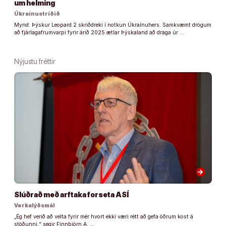
um helming
Úkraínustríðið
Mynd: Þýskur Leopard 2 skriðdreki í notkun Úkraínuhers. Samkvæmt drögum
að fjárlagafrumvarpi fyrir árið 2025 ætlar Þýskaland að draga úr …
Nýjustu fréttir
arrow_forward
Slúðrað með arftaka forseta ASÍ
Verkalýðsmál
„Ég hef verið að velta fyrir mér hvort ekki væri rétt að gefa öðrum kost á
stöðunni,“ segir Finnbjörn A. …