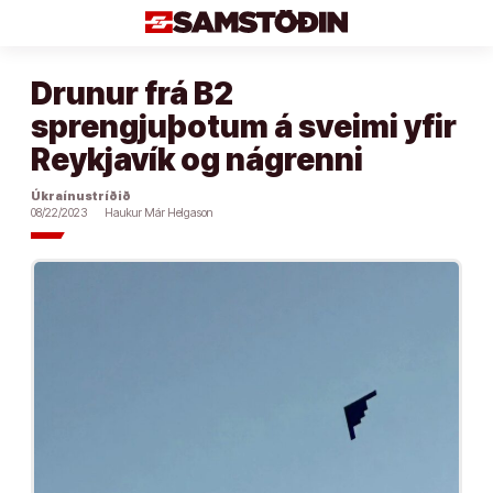
Áfram
að
efni
Drunur frá B2
sprengjuþotum á sveimi yfir
Reykjavík og nágrenni
Úkraínustríðið
08/22/2023
Haukur Már Helgason