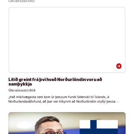
Úkraínustríðið
arrow_forward
Lítið greint frá því hvað Norðurlöndin voru að
samþykkja
Úkraínustríðið
„Það mikilvægasta sem kom úr þessum fundi Selenskí til Íslands, á
Norðurlandaráðsfund, að þar var tilkynnt að Norðurlöndin styðji þessa …