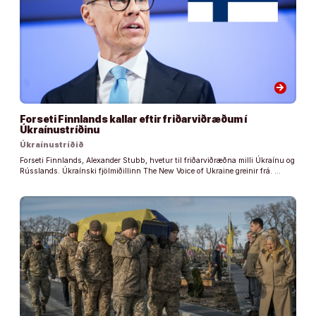
arrow_forward
Forseti Finnlands kallar eftir friðarviðræðum í
Úkraínustríðinu
Úkraínustríðið
Forseti Finnlands, Alexander Stubb, hvetur til friðarviðræðna milli Úkraínu og
Rússlands. Úkraínski fjölmiðillinn The New Voice of Ukraine greinir frá. …