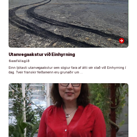
arrow_forward
Utanvegaakstur við Einhyrning
Samfélagið
Einn ljótasti utanvegaakstur sem sögiur fara af átti sér stað við Einhyrning í
dag. Tveir franskir ferðamenn eru grunaðir um …