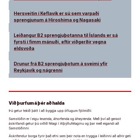
Hersveitin í Keflavík er sú sem varpaði
sprengjunum á Hiroshima og Nagasaki
Leiðangur B2 sprengjuþotanna til Íslands er sá
fyrsti í fimm mánuði, eftir viðgerðir vegna
eldsvoða
Drunur frá B2 sprengjuþotum á sveimi yfir
Reykjavík og nágrenni
Við þurfum á þér að halda
Þú getur tekið þátt í að byggja upp öflugum fjölmiðli.
Samstöðin er í eigu lesenda, áhorfenda og áheyrenda. Með því að gerast
áskrifandi getur þú orðið félagi í Alþýðufélaginu og þar með eigandi að
Samstöðinni.
Áskrifendur borga fyrir það efni sem þeir nota en tryggja í leiðinni að aðrir geti