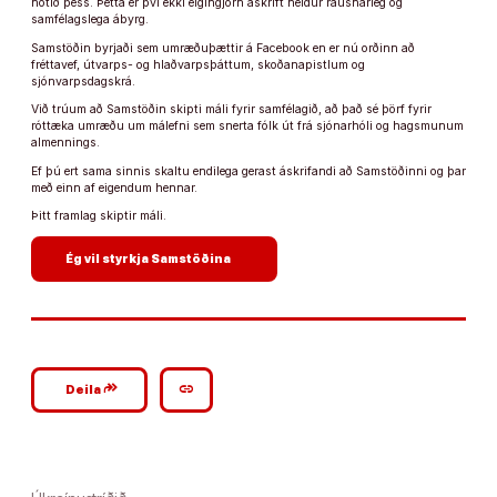
notið þess. Þetta er því ekki eigingjörn áskrift heldur rausnarleg og
samfélagslega ábyrg.
Samstöðin byrjaði sem umræðuþættir á Facebook en er nú orðinn að
fréttavef, útvarps- og hlaðvarpsþáttum, skoðanapistlum og
sjónvarpsdagskrá.
Við trúum að Samstöðin skipti máli fyrir samfélagið, að það sé þörf fyrir
róttæka umræðu um málefni sem snerta fólk út frá sjónarhóli og hagsmunum
almennings.
Ef þú ert sama sinnis skaltu endilega gerast áskrifandi að Samstöðinni og þar
með einn af eigendum hennar.
Þitt framlag skiptir máli.
arrow_forward
Ég vil styrkja Samstöðina
google_plus_reshare
link
Deila